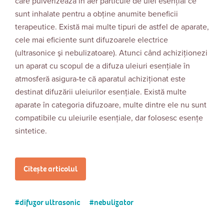
care pulverizează în aer particule de ulei esenţial ce
sunt inhalate pentru a obţine anumite beneficii
terapeutice. Există mai multe tipuri de astfel de aparate,
cele mai eficiente sunt difuzoarele electrice
(ultrasonice şi nebulizatoare). Atunci când achiziţionezi
un aparat cu scopul de a difuza uleiuri esenţiale în
atmosferă asigura-te că aparatul achiziţionat este
destinat difuzării uleiurilor esenţiale. Există multe
aparate în categoria difuzoare, multe dintre ele nu sunt
compatibile cu uleiurile esențiale, dar folosesc esențe
sintetice.
Citește articolul
difuzor ultrasonic
nebulizator