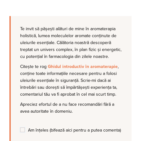
Te invit să pășești alături de mine în aromaterapia
holistică, lumea moleculelor aromate conținute de
uleiurile esențiale. Călătoria noastră descoperă
treptat un univers complex, în plan fizic și energetic,
cu potențial în farmacologia din zilele noastre.
Citește te rog
Ghidul introductiv în aromaterapie
,
conține toate informațiile necesare pentru a folosi
uleiurile esențiale în siguranță. Scrie-mi dacă ai
întrebări sau dorești să împărtășești experiența ta,
comentariul tău va fi aprobat în cel mai scurt timp.
Apreciez efortul de a nu face recomandări fără a
avea autoritate în domeniu.
Am înțeles (bifează aici pentru a putea comenta)