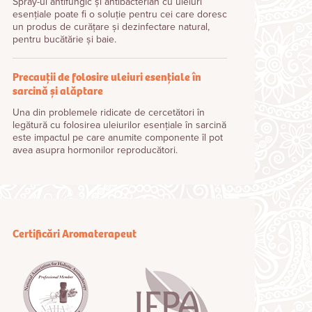
Spray-ul antifungic și antibacterian cu uleiuri
esențiale poate fi o soluție pentru cei care doresc
un produs de curățare și dezinfectare natural,
pentru bucătărie și baie.
Precauții de folosire uleiuri esențiale în
sarcină și alăptare
Una din problemele ridicate de cercetători în
legătură cu folosirea uleiurilor esenţiale în sarcină
este impactul pe care anumite componente îl pot
avea asupra hormonilor reproducători.
Certificări Aromaterapeut