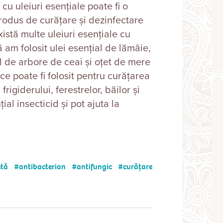
 cu uleiuri esențiale poate fi o
rodus de curățare și dezinfectare
xistă multe uleiuri esențiale cu
ă am folosit ulei esențial de lămâie,
al de arbore de ceai și oțet de mere
ce poate fi folosit pentru curățarea
frigiderului, ferestrelor, băilor și
ial insecticid și pot ajuta la
etă
antibacterian
antifungic
curățare