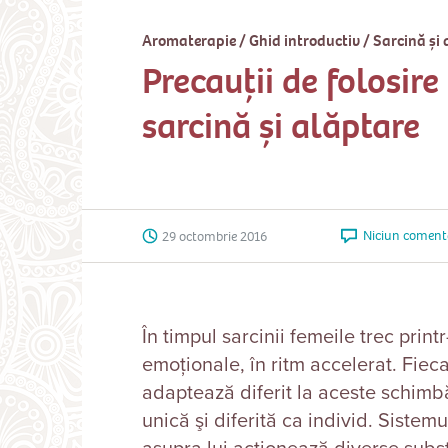
Aromaterapie
/
Ghid introductiv
/
Sarcină și
Precauții de folosire 
sarcină și alăptare
Niciun coment
29 octombrie 2016
În timpul sarcinii femeile trec print
emoţionale, în ritm accelerat. Fiec
adaptează diferit la aceste schimbă
unică şi diferită ca individ. Siste