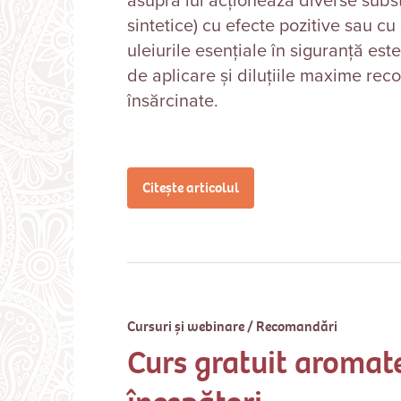
asupra lui acţionează diverse subs
sintetice) cu efecte pozitive sau cu 
uleiurile esențiale în siguranță est
de aplicare și diluțiile maxime re
însărcinate.
Citește articolul
Cursuri și webinare
/
Recomandări
Curs gratuit aromat