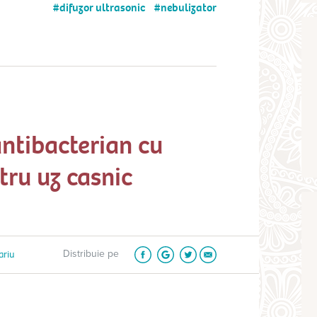
difuzor ultrasonic
nebulizator
antibacterian cu
tru uz casnic
ariu
Distribuie pe