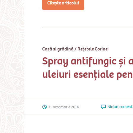
Citește articolul
Casă și grădină
/
Rețetele Corinei
Spray antifungic și 
uleiuri esențiale pen
Niciun coment
31 octombrie 2016