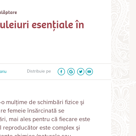
 alăptare
uleiuri esențiale în
ariu
Distribuie pe
r-o mulţime de schimbări fizice şi
are femeie însărcinată se
ri, mai ales pentru că fiecare este
mul reproducător este complex şi