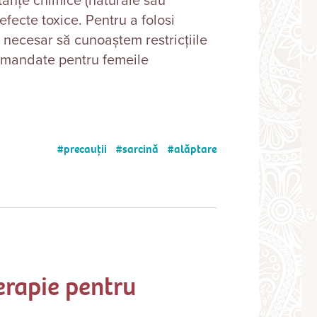
tanţe chimice (naturale sau
efecte toxice. Pentru a folosi
e necesar să cunoaștem restricțiile
comandate pentru femeile
precauții
sarcină
alăptare
erapie pentru