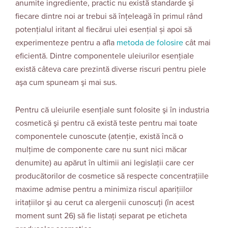
anumite ingrediente, practic nu există standarde şi
fiecare dintre noi ar trebui să înțeleagă în primul rând
potențialul iritant al fiecărui ulei esențial și apoi să
experimenteze pentru a afla
metoda de folosire
cât mai
eficientă. Dintre componentele uleiurilor esenţiale
există câteva care prezintă diverse riscuri pentru piele
aşa cum spuneam şi mai sus.
Pentru că uleiurile esenţiale sunt folosite şi în industria
cosmetică şi pentru că există teste pentru mai toate
componentele cunoscute (atenţie, există încă o
mulţime de componente care nu sunt nici măcar
denumite) au apărut în ultimii ani legislaţii care cer
producătorilor de cosmetice să respecte concentrațiile
maxime admise pentru a minimiza riscul apariţiilor
iritațiilor şi au cerut ca alergenii cunoscuţi (în acest
moment sunt 26) să fie listaţi separat pe eticheta