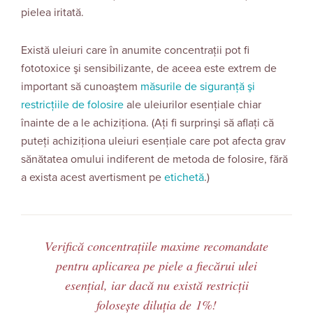
pielea iritată.
Există uleiuri care în anumite concentraţii pot fi
fototoxice şi sensibilizante, de aceea este extrem de
important să cunoaştem
măsurile de siguranţă şi
restricţiile de folosire
ale uleiurilor esenţiale chiar
înainte de a le achiziţiona. (Aţi fi surprinşi să aflaţi că
puteţi achiziţiona uleiuri esenţiale care pot afecta grav
sănătatea omului indiferent de metoda de folosire, fără
a exista acest avertisment pe
etichetă
.)
Verifică concentrațiile maxime recomandate
pentru aplicarea pe piele a fiecărui ulei
esențial, iar dacă nu există restricții
folosește diluția de 1%!