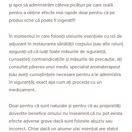
şi apoi să administrăm câteva picături pe care orală
pentru a obţine efecte mai rapide doar pentru că pe
produs scrie că poate fi ingerat!!!
În momentul în care folosiți uleiurile esențiale cu rol de
adjuvant în restaurarea sănătății corpului (sau alte roluri)
asigurați-vă că luați toate măsurile de siguranță,
cunoașteți contraindicațiile și măsurile de precauție, ați
consultat părerea unui medic specialist aromaterapeut
(sau aveți cunoștințele necesare pentru a le administra
în siguranță), exact așa cum ați proceda cu un
medicament.
Doar pentru că sunt naturale și pentru că au proprietăți
dovedite benefice omului nu înseamnă că nu pot exista
efecte adverse grave dacă sunt folosite abuziv sau
incorect. Chiar dacă un anume ulei esențial are statut