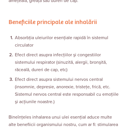
amețeală, greaţă sau dureri de cap.
Beneficiile principale ale inhalării
Absorbţia uleiurilor esențiale rapidă în sistemul
circulator
Efect direct asupra infecţiilor şi congestiilor
sistemului respirator (sinuzită, alergii, bronşită,
răceală, dureri de cap, etc)
Efect direct asupra sistemului nervos central
(insomnie, depresie, anorexie, tristeţe, frică, etc.
Sistemul nervos central este responsabil cu emoţiile
şi acţiunile noastre.)
Bineînţeles inhalarea unui ulei esenţial aduce multe
alte benefiicii organismului nostru, cum ar fi: stimularea