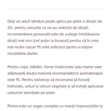
Deși un adult sănătos poate aplica pe piele o diluție de
2% pentru uleiurile ce nu au restricții de diluții,
recomandarea personală este de a alege întotdeauna
diluții mai mici (cel puțin la început) pentru că în cele
mai multe cazuri 1% este suficient pentru a obține
rezultatele dorite.
Pentru copii, bătrâni, femei însărcinate (sau mame care
alăptează) diluția maximă recomandată în aromaterapie
este 1%. Pentru bebeluși vă recomand să folosiți
hidrolate, unturi și uleiuri vegetale și să evitați aplicarea
uleiurilor esențiale pe piele.
Pielea este un organ complex cu reacţii imprevizibile la