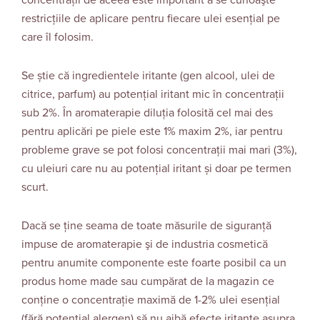
concentraţii de aceea este important a se cunoaşte
restricţiile de aplicare pentru fiecare ulei esenţial pe
care îl folosim.
Se știe că ingredientele iritante (gen alcool, ulei de
citrice, parfum) au potenţial iritant mic în concentraţii
sub 2%. În aromaterapie diluția folosită cel mai des
pentru aplicări pe piele este 1% maxim 2%, iar pentru
probleme grave se pot folosi concentraţii mai mari (3%),
cu uleiuri care nu au potenţial iritant și doar pe termen
scurt.
Dacă se ţine seama de toate măsurile de siguranţă
impuse de aromaterapie şi de industria cosmetică
pentru anumite componente este foarte posibil ca un
produs home made sau cumpărat de la magazin ce
conţine o concentraţie maximă de 1-2% ulei esențial
(fără potențial alergen) să nu aibă efecte iritante asupra