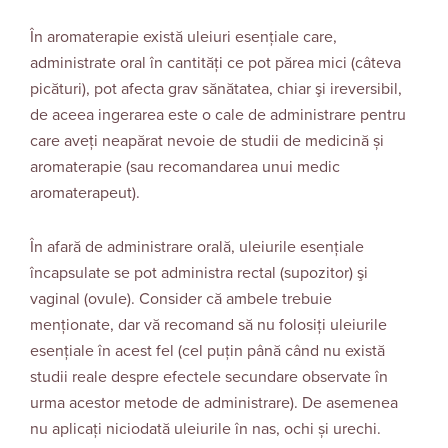
În aromaterapie există uleiuri esenţiale care,
administrate oral în cantităţi ce pot părea mici (câteva
picături), pot afecta grav sănătatea, chiar şi ireversibil,
de aceea ingerarea este o cale de administrare pentru
care aveți neapărat nevoie de studii de medicină și
aromaterapie (sau recomandarea unui medic
aromaterapeut).
În afară de administrare orală, uleiurile esenţiale
încapsulate se pot administra rectal (supozitor) şi
vaginal (ovule). Consider că ambele trebuie
menţionate, dar vă recomand să nu folosiţi uleiurile
esenţiale în acest fel (cel puţin până când nu există
studii reale despre efectele secundare observate în
urma acestor metode de administrare). De asemenea
nu aplicați niciodată uleiurile în nas, ochi și urechi.